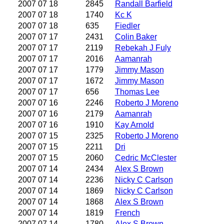
2007 07 18
2845
Randall Barfield
2007 07 18
1740
Kc K
2007 07 18
635
Fiedler
2007 07 17
2431
Colin Baker
2007 07 17
2119
Rebekah J Fuly
2007 07 17
2016
Aamanrah
2007 07 17
1779
Jimmy Mason
2007 07 17
1672
Jimmy Mason
2007 07 17
656
Thomas Lee
2007 07 16
2246
Roberto J Moreno
2007 07 16
2179
Aamanrah
2007 07 16
1910
Kay Arnold
2007 07 15
2325
Roberto J Moreno
2007 07 15
2211
Dri
2007 07 15
2060
Cedric McClester
2007 07 14
2434
Alex S Brown
2007 07 14
2236
Nicky C Carlson
2007 07 14
1869
Nicky C Carlson
2007 07 14
1868
Alex S Brown
2007 07 14
1819
French
2007 07 14
1780
Alex S Brown