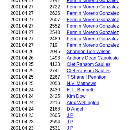
2001 04 27
2742
Fermin Moreno Gonzalez
2001 04 27
2722
Fermin Moreno Gonzalez
2001 04 27
2626
Fermin Moreno Gonzalez
2001 04 27
2607
Fermin Moreno Gonzalez
2001 04 27
2552
Fermin Moreno Gonzalez
2001 04 27
2540
Fermin Moreno Gonzalez
2001 04 27
2489
Fermin Moreno Gonzalez
2001 04 27
719
Fermin Moreno Gonzalez
2001 04 26
2045
Shannon Bee Wilson
2001 04 26
1493
Anthony Dean Capotosto
2001 04 25
4123
Olef Ransom Saulles
2001 04 25
2741
Olef Ransom Saulles
2001 04 25
2267
T Shanell Penniton
2001 04 25
2053
N.V. Matthews
2001 04 24
2430
E. L. Bennett
2001 04 24
2425
Kim Dow
2001 04 24
2216
Alex Wellington
2001 04 24
2168
D Angel
2001 04 23
2605
J P
2001 04 23
2594
J P
2001 04 23
2531
J P