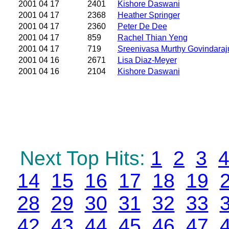
2001 04 17
2401
Kishore Daswani
2001 04 17
2368
Heather Springer
2001 04 17
2360
Peter De Dee
2001 04 17
859
Rachel Thian Yeng
2001 04 17
719
Sreenivasa Murthy Govindaraj
2001 04 16
2671
Lisa Diaz-Meyer
2001 04 16
2104
Kishore Daswani
Next Top Hits:
1
2
3
14
15
16
17
18
19
28
29
30
31
32
33
42
43
44
45
46
47