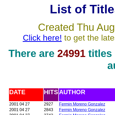
List of Titl
Created Thu Aug
Click here!
to get the late
There are
24991
title
a
DATE
HITS
AUTHOR
2001 04 27
2927
Fermin Moreno Gonzalez
2001 04 27
2843
Fermin Moreno Gonzalez