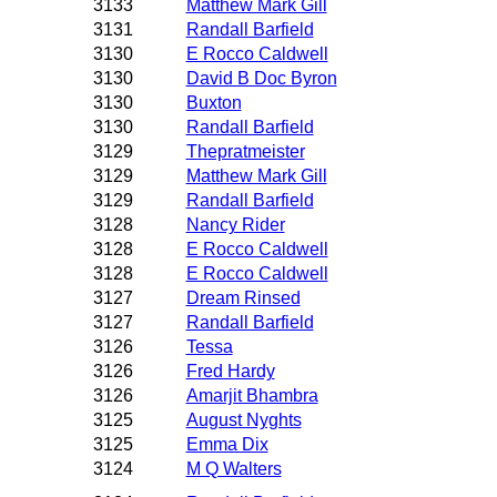
3133
Matthew Mark Gill
3131
Randall Barfield
3130
E Rocco Caldwell
3130
David B Doc Byron
3130
Buxton
3130
Randall Barfield
3129
Thepratmeister
3129
Matthew Mark Gill
3129
Randall Barfield
3128
Nancy Rider
3128
E Rocco Caldwell
3128
E Rocco Caldwell
3127
Dream Rinsed
3127
Randall Barfield
3126
Tessa
3126
Fred Hardy
3126
Amarjit Bhambra
3125
August Nyghts
3125
Emma Dix
3124
M Q Walters