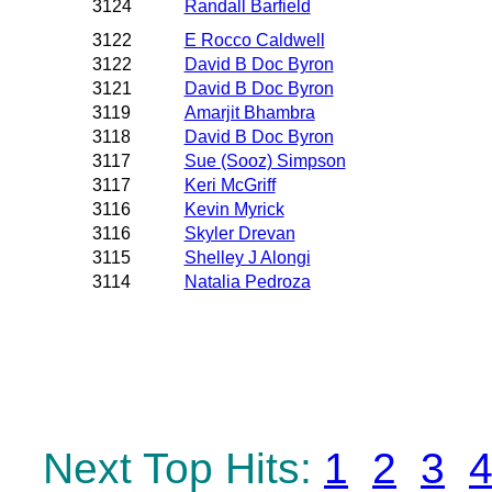
3124
Randall Barfield
3122
E Rocco Caldwell
3122
David B Doc Byron
3121
David B Doc Byron
3119
Amarjit Bhambra
3118
David B Doc Byron
3117
Sue (Sooz) Simpson
3117
Keri McGriff
3116
Kevin Myrick
3116
Skyler Drevan
3115
Shelley J Alongi
3114
Natalia Pedroza
Next Top Hits:
1
2
3