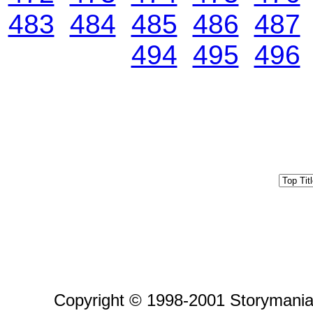
483
484
485
486
487
494
495
496
Copyright © 1998-2001 Storymania 