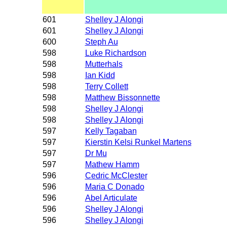
601
Shelley J Alongi
601
Shelley J Alongi
600
Steph Au
598
Luke Richardson
598
Mutterhals
598
Ian Kidd
598
Terry Collett
598
Matthew Bissonnette
598
Shelley J Alongi
598
Shelley J Alongi
597
Kelly Tagaban
597
Kierstin Kelsi Runkel Martens
597
Dr Mu
597
Mathew Hamm
596
Cedric McClester
596
Maria C Donado
596
Abel Articulate
596
Shelley J Alongi
596
Shelley J Alongi