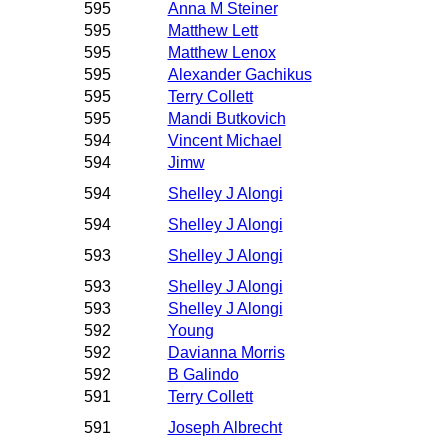
595
Anna M Steiner
595
Matthew Lett
595
Matthew Lenox
595
Alexander Gachikus
595
Terry Collett
595
Mandi Butkovich
594
Vincent Michael
594
Jimw
594
Shelley J Alongi
594
Shelley J Alongi
593
Shelley J Alongi
593
Shelley J Alongi
593
Shelley J Alongi
592
Young
592
Davianna Morris
592
B Galindo
591
Terry Collett
591
Joseph Albrecht