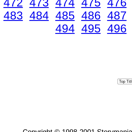
472
473
474
475
476
483
484
485
486
487
494
495
496
Copyright © 1998-2001 Storymania 