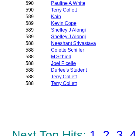
590
Pauline A White
590
Terry Collett
589
Kain
589
Kevin Cope
589
Shelley J Alongi
589
Shelley J Alongi
588
Neeshant Srivastava
588
Colette Schiller
588
M Schied
588
Joel Ficelle
588
Durfee's Student
588
Terry Collett
588
Terry Collett
Next Top Hits:
1
2
3